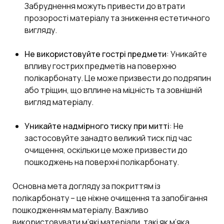
Забруднення можуть привести до втрати
прозорості матеріалу та зниження естетичного
вигляду.
Не використовуйте гострі предмети
: Уникайте
впливу гострих предметів на поверхню
полікарбонату. Це може призвести до подряпин
або тріщин, що вплине на міцність та зовнішній
вигляд матеріалу.
Уникайте надмірного тиску при митті
: Не
застосовуйте занадто великий тиск під час
очищення, оскільки це може призвести до
пошкоджень на поверхні полікарбонату.
Основна мета догляду за покриттям із
полікарбонату – це ніжне очищення та запобігання
пошкодженням матеріалу. Важливо
використовувати м’які матеріали, такі як м’яка