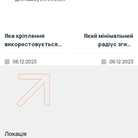
Яке кріплення
Який мінімальний
використовується
радіус згибу
під час монтажу
монолітного
полікарбонату - 5
полікарбонату?
06.12.2023
06.12.2023
порад про монтаж
Локація