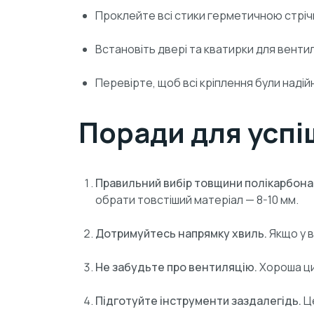
Проклейте всі стики герметичною стріч
Встановіть двері та кватирки для вентил
Перевірте, щоб всі кріплення були надій
Поради для усп
Правильний вибір товщини полікарбона
обрати товстіший матеріал — 8-10 мм.
Дотримуйтесь напрямку хвиль.
Якщо у в
Не забудьте про вентиляцію.
Хороша ци
Підготуйте інструменти заздалегідь.
Це