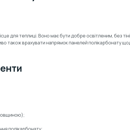
це для теплиці. Воно має бути добре освітленим, без тіні 
иво також врахувати напрямок панелей полікарбонату щод
менти
 товщиною);
ння полікарбонату;