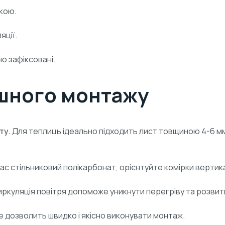
кою.
яції.
но зафіксовані.
ішного монтажу
ту.
Для теплиць ідеально підходить лист товщиною 4-6 мм.
ас стільниковий полікарбонат, орієнтуйте комірки верти
ркуляція повітря допоможе уникнути перегріву та розвитк
 дозволить швидко і якісно виконувати монтаж.