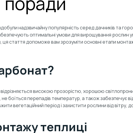
+ поради
здобули надзвичайну популярність серед дачників та город
 забезпечують оптимальні умови для вирощування рослин 
 ця стаття допоможе вам зрозуміти основні етапи монтаж
карбонат?
 відрізняється високою прозорістю, хорошою світлопроникн
ло, не боїться перепадів температур, а також забезпечує ві
ти вегетаційний період і захистити рослини від вітру, до
онтажу теплиці