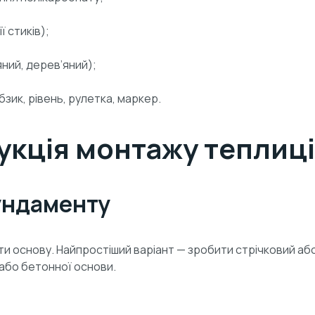
 стиків);
ний, дерев’яний);
зик, рівень, рулетка, маркер.
укція монтажу теплиці
фундаменту
сти основу. Найпростіший варіант — зробити стрічковий а
або бетонної основи.