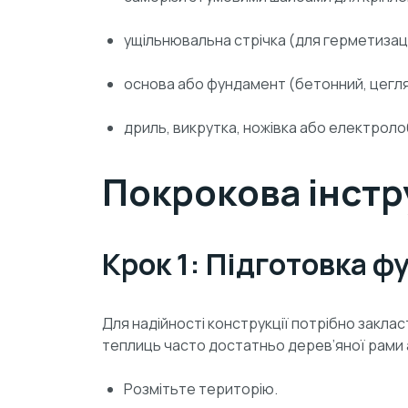
ущільнювальна стрічка (для герметизації
основа або фундамент (бетонний, цегля
дриль, викрутка, ножівка або електролоб
Покрокова інстр
Крок 1: Підготовка 
Для надійності конструкції потрібно закла
теплиць часто достатньо дерев’яної рами 
Розмітьте територію.