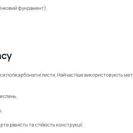
ічковий фундамент).
асу
ься полікарбонатні листи. Найчастіше використовують метал
реслень.
у.
рте рівність та стійкість конструкції.