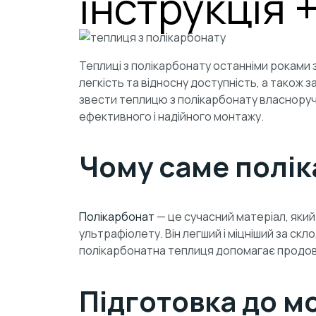
інструкція 
Теплиці з полікарбонату останніми роками 
легкість та відносну доступність, а також
звести теплицю з полікарбонату власноруч,
ефективного і надійного монтажу.
Чому саме полі
Полікарбонат
— це сучасний матеріал, який
ультрафіолету. Він легший і міцніший за ск
полікарбонатна теплиця допомагає продовжи
Підготовка до м