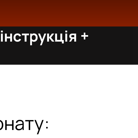
інструкція +
онату: