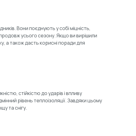
ників. Вони поєднують у собі міцність,
упродовж усього сезону. Якщо ви вирішили
у, а також дасть корисні поради для
істю, стійкістю до ударів і впливу
дмінний рівень теплоізоляції. Завдяки цьому
щу та снігу.