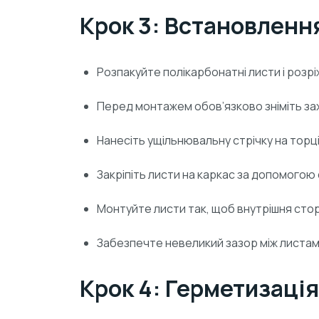
Крок 3: Встановленн
Розпакуйте полікарбонатні листи і розрі
Перед монтажем обов’язково зніміть захи
Нанесіть ущільнювальну стрічку на торці 
Закріпіть листи на каркас за допомогою
Монтуйте листи так, щоб внутрішня сто
Забезпечте невеликий зазор між листа
Крок 4: Герметизація