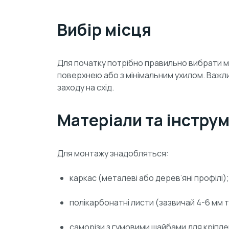
Вибір місця
Для початку потрібно правильно вибрати міс
поверхнею або з мінімальним ухилом. Важл
заходу на схід.
Матеріали та інстру
Для монтажу знадобляться:
каркас (металеві або дерев’яні профілі);
полікарбонатні листи (зазвичай 4-6 мм
саморізи з гумовими шайбами для кріпле