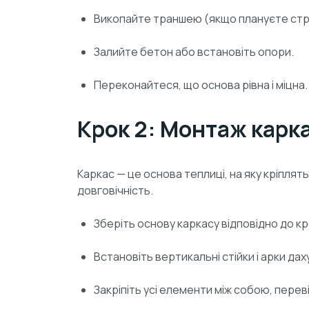
Викопайте траншею (якщо плануєте стр
Залийте бетон або встановіть опори.
Переконайтеся, що основа рівна і міцна.
Крок 2: Монтаж карк
Каркас — це основа теплиці, на яку кріплят
довговічність.
Зберіть основу каркасу відповідно до к
Встановіть вертикальні стійки і арки дах
Закріпіть усі елементи між собою, переві