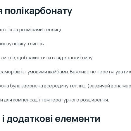
я полікарбонату
жте їх за розмірами теплиці.
сну плівку з листів.
листів, щоб захистити їх від вологи і пилу.
 саморізів із гумовими шайбами. Важливо не перетягувати 
рона була звернена всередину теплиці (зазвичай вона мар
ми для компенсації температурного розширення.
 і додаткові елементи