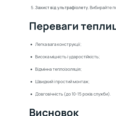
Захист від ультрафіолету.
Вибирайте по
Переваги теплиц
Легка вага конструкції;
Висока міцність і ударостійкість;
Відмінна теплоізоляція;
Швидкий і простий монтаж;
Довговічність (до 10-15 років служби).
Висновок