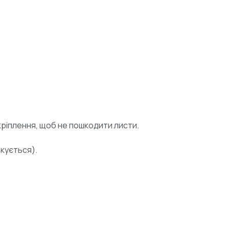
кріплення, щоб не пошкодити листи.
кується).