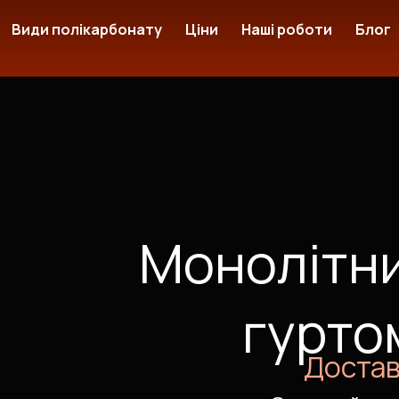
Види полікарбонату
Ціни
Наші роботи
Блог
Монолітни
гуртом
Доставк