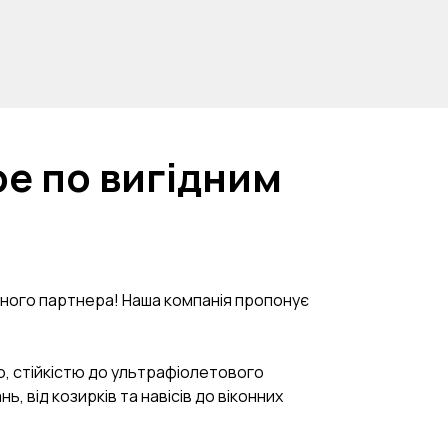
e по вигідним
рного партнера! Наша компанія пропонує
ю, стійкістю до ультрафіолетового
 від козирків та навісів до віконних