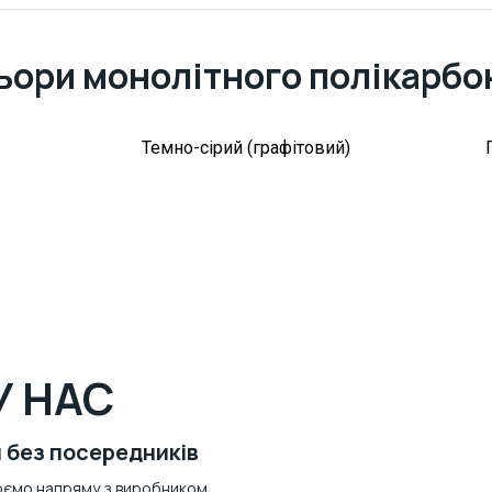
ьори монолітного полікарбо
Темно-сірий (графітовий)
У НАС
 без посередників
ємо напряму з виробником,