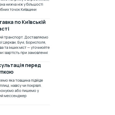
іна нижча ніж у більшості
ібних точок Київщини
авка по Київській
асті
ий транспорт. Доставляємо
ої Церкви, Бучі, Борисполя,
а та інших міст — уточнюйте
и і вартість при замовленні
сультація перед
упкою
жемо яка товщина підійде
плиці, навісу чи покрівлі.
онуємо або пишемо у
ий мессенджер