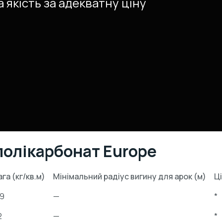
 якість за адекватну ціну
полікарбонат Europe
ага (кг/кв.м)
Мінімальний радіус вигину для арок (м)
Ці
,9
—
*
2
—
*