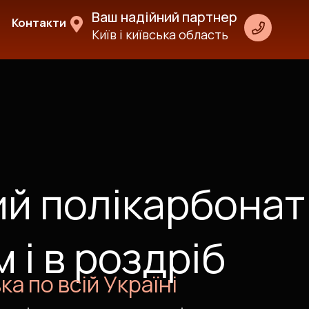
Ваш надійний партнер
Контакти
Київ і київська область
й полікарбонат
 і в роздріб
а по всій Україні