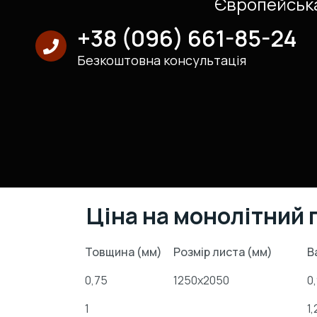
Європейська
+38 (096) 661-85-24
Безкоштовна консультація
Ціна на монолітний 
Товщина (мм)
Розмір листа (мм)
В
0,75
1250х2050
0
1
1,