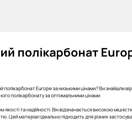
ий полікарбонат Europ
й полікарбонат Europe за низькими цінами? Ви знайшли ві
ного полікарбонату за оптимальними цінами.
 якості та надійності. Він відзначається високою міцніст
 Цей матеріал ідеально підходить для різних застосувань,