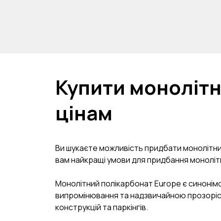
Купити монолітн
цінам
Ви шукаєте можливість придбати монолітни
вам найкращі умови для придбання моноліт
Монолітний полікарбонат Europe є синонімом
випромінювання та надзвичайною прозорістю.
конструкцій та паркінгів.