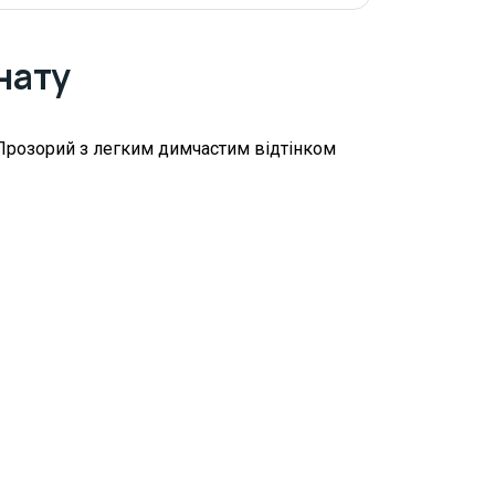
нату
Прозорий з легким димчастим відтінком