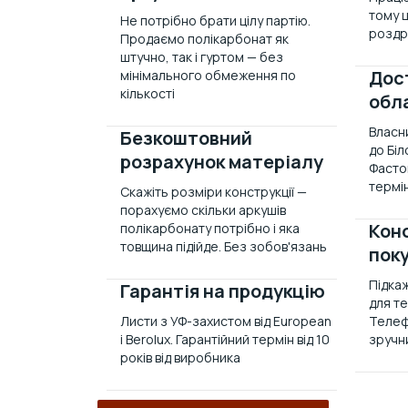
тому ц
Не потрібно брати цілу партію.
роздр
Продаємо полікарбонат як
штучно, так і гуртом — без
Дост
мінімального обмеження по
кількості
обл
Власн
Безкоштовний
до Біл
розрахунок матеріалу
Фастов
термін
Скажіть розміри конструкції —
порахуємо скільки аркушів
Кон
полікарбонату потрібно і яка
товщина підійде. Без зобов'язань
пок
Підка
Гарантія на продукцію
для те
Листи з УФ-захистом від European
Телеф
і Berolux. Гарантійний термін від 10
зручн
років від виробника