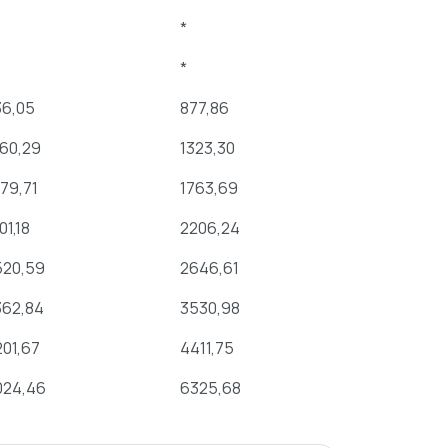
*
*
*
*
36,05
877,86
919,66
260,29
1323,30
1386,32
79,71
1763,69
1847,68
01,18
2206,24
2311,29
520,59
2646,61
2772,64
362,84
3530,98
3699,12
01,67
4411,75
4621,83
024,46
6325,68
6626,91