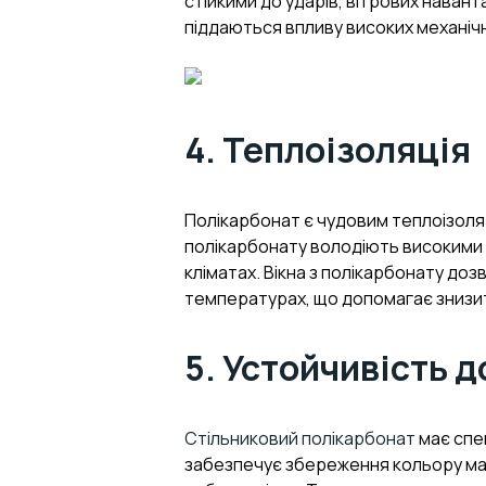
стійкими до ударів, вітрових наван
піддаються впливу високих механі
4. Теплоізоляція
Полікарбонат є чудовим теплоізоля
полікарбонату володіють високими 
кліматах. Вікна з полікарбонату до
температурах, що допомагає знизит
5. Устойчивість 
Стільниковий полікарбонат
має спе
забезпечує збереження кольору мат