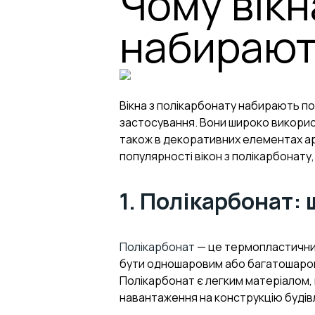
Чому вікн
набирают
Вікна з полікарбонату набирають по
застосування. Вони широко використо
також в декоративних елементах ар
популярності вікон з полікарбонату,
1. Полікарбонат: 
Полікарбонат
— це термопластичний 
бути одношаровим або багатошарови
Полікарбонат є легким матеріалом, 
навантаження на конструкцію будівл