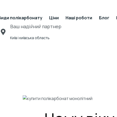
Види полікарбонату
Ціни
Наші роботи
Блог
Ваш надійний партнер
Київ і київська область