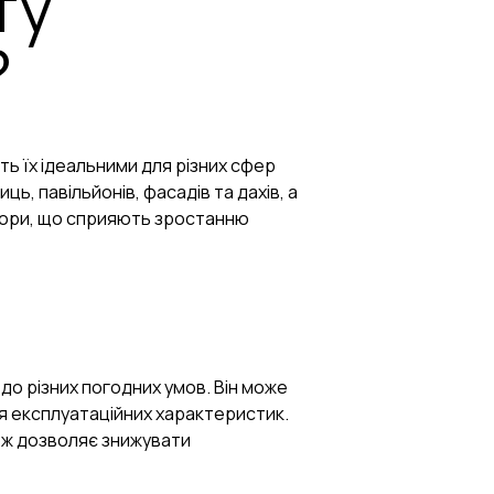
ту
?
ь їх ідеальними для різних сфер
ь, павільйонів, фасадів та дахів, а
ктори, що сприяють зростанню
до різних погодних умов. Він може
я експлуатаційних характеристик.
кож дозволяє знижувати