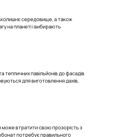
навколишнє середовище, а також
гу на планеті і вибирають
та тепличних павільйонів до фасадів
овуються для виготовлення дахів,
іал може втратити свою прозорість з
карбонат потребує правильного