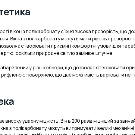
стетика
сті вікон з полікарбонату є їхня висока прозорість, що 
ня. Вікна з полікарбонату можуть мати рівень прозорості
дозволяє створювати приємні і комфортні умови для пере
ергію, оскільки природне світло замінює штучне.
забарвлений у різні кольори, що дозволяє створювати ориг
 рифленою поверхнею, що дає можливість варіювати не тіл
пека
є високу ударну міцність. Він в 200 разів міцніший за зви
Вікна з полікарбонату можуть витримувати великі механічн