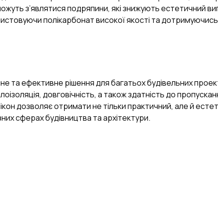
можуть з’являтися подряпини, які знижують естетичний вигл
ристовуючи полікарбонат високої якості та дотримуючись
ійне та ефективне рішення для багатьох будівельних проек
лоізоляція, довговічність, а також здатність до пропускання
 вікон дозволяє отримати не тільки практичний, але й ест
зних сферах будівництва та архітектури.