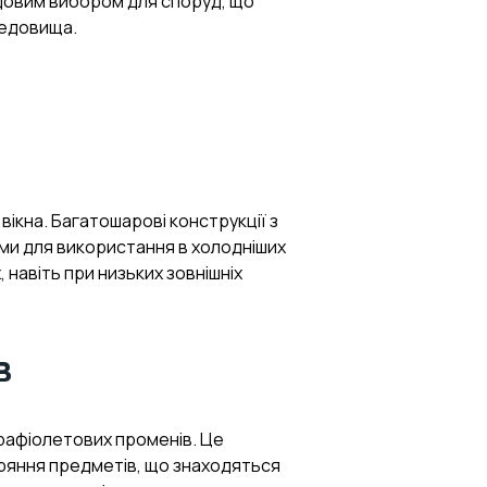
чудовим вибором для споруд, що
редовища.
ікна. Багатошарові конструкції з
ми для використання в холодніших
навіть при низьких зовнішніх
в
трафіолетових променів. Це
оряння предметів, що знаходяться