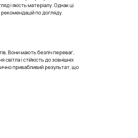
яд і якість матеріалу. Однак ці
 рекомендацій по догляду.
тів. Вони мають безліч переваг,
 світла і стійкість до зовнішніх
етично привабливий результат, що