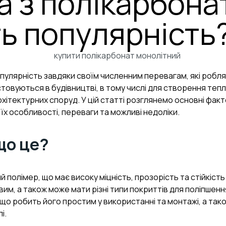
а з полікарбона
ь популярність
пулярність завдяки своїм численним перевагам, які роблят
вуються в будівництві, в тому числі для створення теплиц
хітектурних споруд. У цій статті розглянемо основні фа
 їх особливості, переваги та можливі недоліки.
що це?
полімер, що має високу міцність, прозорість та стійкість 
м, а також може мати різні типи покриттів для поліпшенн
що робить його простим у використанні та монтажі, а та
і.