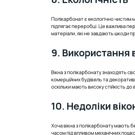
Полікарбонат є екологічно чистим м
підлягає переробці. Це важлива пер
матеріали, які не завдають шкоди п
9. Використання 
Вікна з полікарбонату знаходять св
комерційних будівель та декоратив
оскільки мають високу стійкість до в
10. Недоліки віко
Хоча вікна з полікарбонату мають бе
часом під впливом механічних пошк