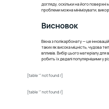
догляду, оскільки на його поверхні 
проблеми можна мінімізувати, вико
Висновок
Вікна з полікарбонату — це інновац
таких як висока міцність, чудова теп
впливів. Вибір цього матеріалу для
робить їх дедалі популярнішими у рі
[table “” not found /]
[table “” not found /]