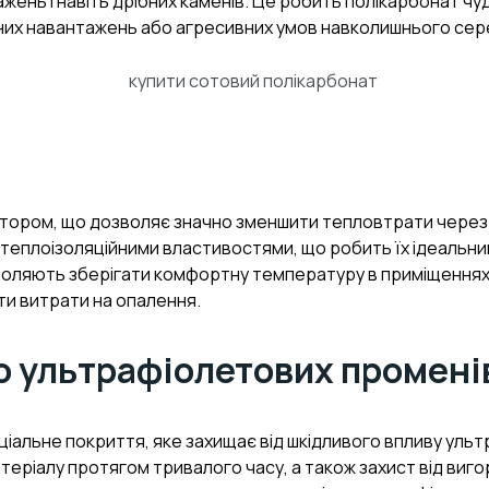
тажень і навіть дрібних каменів. Це робить полікарбонат 
чних навантажень або агресивних умов навколишнього се
тором, що дозволяє значно зменшити тепловтрати через в
теплоізоляційними властивостями, що робить їх ідеальни
зволяють зберігати комфортну температуру в приміщеннях, 
и витрати на опалення.
до ультрафіолетових промені
ціальне покриття, яке захищає від шкідливого впливу уль
еріалу протягом тривалого часу, а також захист від виг