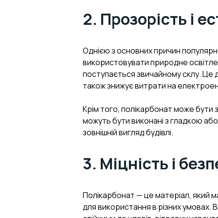
2. Прозорість і е
Однією з основних причин популярно
використовувати природне освітлен
поступається звичайному склу. Це 
також знижує витрати на електроен
Крім того, полікарбонат може бути 
можуть бути виконані з гладкою або
зовнішній вигляд будівлі.
3. Міцність і без
Полікарбонат — це матеріал, який ма
для використання в різних умовах. 