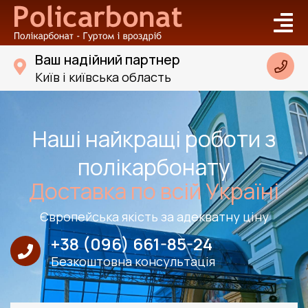
Ваш надійний партнер
Київ і київська область
Наші найкращі роботи з
полікарбонату
Доставка по всій Україні
Європейська якість за адекватну ціну
+38 (096) 661-85-24
Безкоштовна консультація