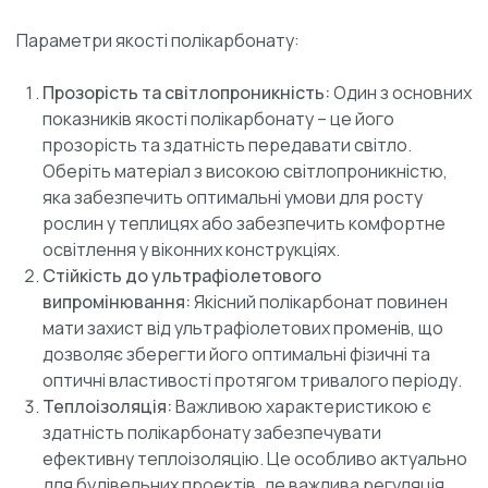
Параметри якості полікарбонату:
Прозорість та світлопроникність:
Один з основних
показників якості полікарбонату – це його
прозорість та здатність передавати світло.
Оберіть матеріал з високою світлопроникністю,
яка забезпечить оптимальні умови для росту
рослин у теплицях або забезпечить комфортне
освітлення у віконних конструкціях.
Стійкість до ультрафіолетового
випромінювання:
Якісний полікарбонат повинен
мати захист від ультрафіолетових променів, що
дозволяє зберегти його оптимальні фізичні та
оптичні властивості протягом тривалого періоду.
Теплоізоляція:
Важливою характеристикою є
здатність полікарбонату забезпечувати
ефективну теплоізоляцію. Це особливо актуально
для будівельних проектів, де важлива регуляція