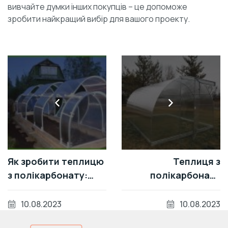
вивчайте думки інших покупців – це допоможе
зробити найкращий вибір для вашого проекту.
Як зробити теплицю
Теплиця з
з полікарбонату:
полікарбонату
Покрокова
проти плівки: Вибір
інструкція та
на користь
10.08.2023
10.08.2023
поради
найкращого