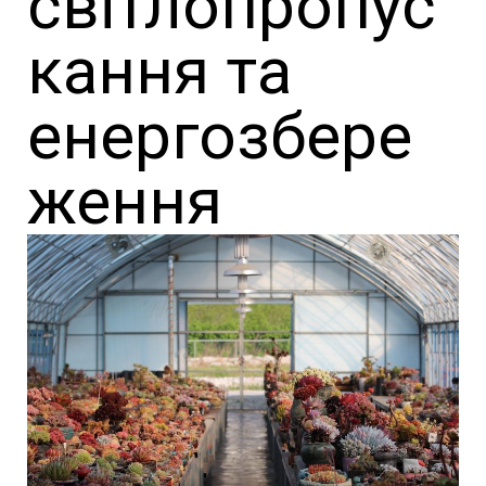
світлопропус
кання та
енергозбере
ження