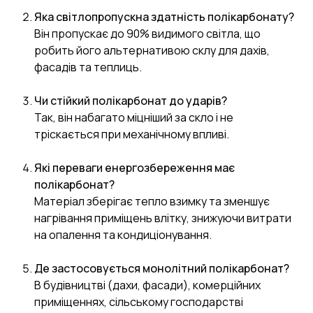
Яка світлопропускна здатність полікарбонату?
Він пропускає до 90% видимого світла, що
робить його альтернативою склу для дахів,
фасадів та теплиць.
Чи стійкий полікарбонат до ударів?
Так, він набагато міцніший за скло і не
тріскається при механічному впливі.
Які переваги енергозбереження має
полікарбонат?
Матеріал зберігає тепло взимку та зменшує
нагрівання приміщень влітку, знижуючи витрати
на опалення та кондиціонування.
Де застосовується монолітний полікарбонат?
В будівництві (дахи, фасади), комерційних
приміщеннях, сільському господарстві