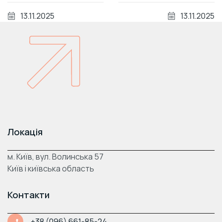
ударостійкість та
критих басейнів та
морозостійкість
літніх майданчиків
13.11.2025
13.11.2025
Локація
м. Київ, вул. Волинська 57
Київ і київська область
Контакти
+38 (096) 661-85-24