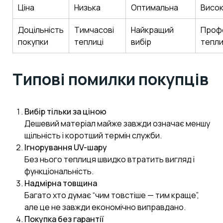
Ціна
Низька
Оптимальна
Висо
Доцільність
Тимчасові
Найкращий
Профе
покупки
теплиці
вибір
тепли
Типові помилки покупців
Вибір тільки за ціною
Дешевий матеріал майже завжди означає меншу
щільність і коротший термін служби.
Ігнорування UV-шару
Без нього теплиця швидко втратить вигляд і
функціональність.
Надмірна товщина
Багато хто думає “чим товстіше — тим краще”,
але це не завжди економічно виправдано.
Покупка без гарантії