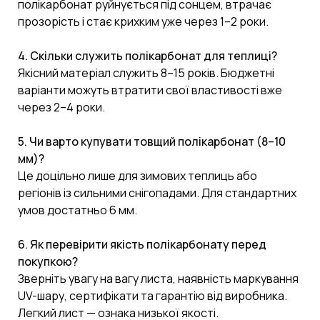
полікарбонат руйнується під сонцем, втрачає
прозорість і стає крихким уже через 1–2 роки.
4. Скільки служить полікарбонат для теплиці?
Якісний матеріал служить 8–15 років. Бюджетні
варіанти можуть втратити свої властивості вже
через 2–4 роки.
5. Чи варто купувати товщий полікарбонат (8–10
мм)?
Це доцільно лише для зимових теплиць або
регіонів із сильними снігопадами. Для стандартних
умов достатньо 6 мм.
6. Як перевірити якість полікарбонату перед
покупкою?
Зверніть увагу на вагу листа, наявність маркування
UV-шару, сертифікати та гарантію від виробника.
Легкий лист — ознака низької якості.