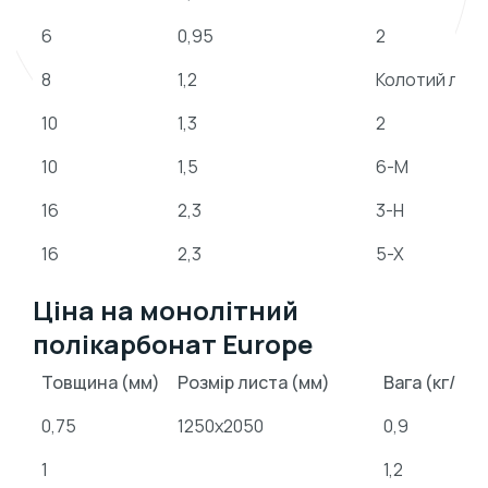
6
0,95
2
8
1,2
Колотий лід*
10
1,3
2
10
1,5
6-M
16
2,3
3-H
16
2,3
5-X
Ціна на монолітний
полікарбонат Europe
Товщина (мм)
Розмір листа (мм)
Вага (кг/кв.
0,75
1250х2050
0,9
1
1,2