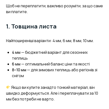
Щоб не переплатити, важливо розуміти, за що саме
ви платите.
1. Товщина листа
Найпоширеніші варіанти: 4 мм, 6 мм, 8 мм, 10 мм.
4 мм
— бюджетний варіант для сезонних
теплиць
6 мм
— оптимальний баланс ціни та якості
8–10 мм
— для зимових теплиць або регіонів зі
снігом
Якщо ви купите занадто тонкий матеріал, він
швидко деформується. Але і переплачувати за 10
мм без потреби не варто.