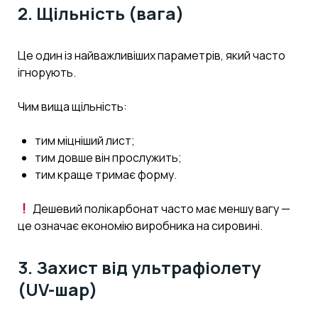
2. Щільність (вага)
Це один із найважливіших параметрів, який часто
ігнорують.
Чим вища щільність:
тим міцніший лист;
тим довше він прослужить;
тим краще тримає форму.
Дешевий полікарбонат часто має меншу вагу —
це означає економію виробника на сировині.
3. Захист від ультрафіолету
(UV-шар)