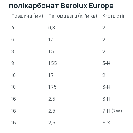
полікарбонат Berolux Europe
Товщина (мм)
Питома вага (кг/м.кв)
К-сть стінок
4
0,8
2
6
1,3
2
8
1,5
2
8
1,55
3-H
10
1,7
2
10
1,75
3-H
16
2,5
3-H
16
2,5
7-H (7W)
16
2,5
5-X