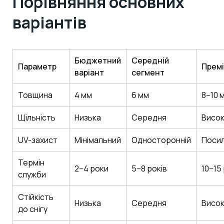
Порівняння основних
варіантів
Бюджетний
Середній
Параметр
Прем
варіант
сегмент
Товщина
4 мм
6 мм
8–10 
Щільність
Низька
Середня
Висо
UV-захист
Мінімальний
Односторонній
Поси
Термін
2–4 роки
5–8 років
10–15
служби
Стійкість
Низька
Середня
Висо
до снігу