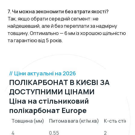
7. Чи можна зекономити без втрати якості?
Так, якщо обрати середній сегмент: не
найдешевший, але й без переплати за надмірну
товщину. Оптимально — 6 мм із хорошою щільністю
та гарантією від 5 років.
// Ціни актуальні на 2026
ПОЛІКАРБОНАТ В КИЄВІ ЗА
ДОСТУПНИМИ ЦІНАМИ
Ціна на стільниковий
полікарбонат Europe
Товщина (мм)
Питома вага (кг/м.кв)
К-сть стінок
4
0,55
2