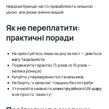
Невідомі бренди часто приваблюють низькою
ціною, але ризик значно вищий.
Як не переплатити:
практичні поради
Не орієнтуйтесь лише на ціну за лист — дивіться
вагу та щільність
Порівнюйте гарантію (5 років vs 10 років —
велика різниця)
Купуйте у перевірених постачальників
Не беріть “з запасом” товщину без потреби
Уточнюйте наявність
коекструзійного UV-шару
,
а не просто “захисту”