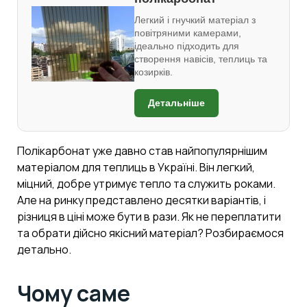
Легкий і гнучкий матеріал з
повітряними камерами,
ідеально підходить для
створення навісів, теплиць та
козирків.
Детальніше
Полікарбонат уже давно став найпопулярнішим
матеріалом для теплиць в Україні. Він легкий,
міцний, добре утримує тепло та служить роками.
Але на ринку представлено десятки варіантів, і
різниця в ціні може бути в рази. Як не переплатити
та обрати дійсно якісний матеріал? Розбираємося
детально.
Чому саме