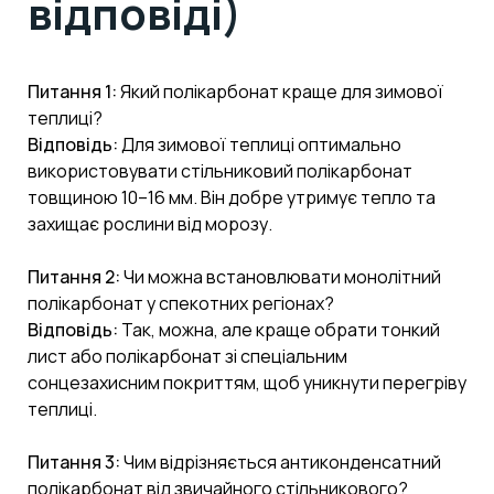
відповіді)
Питання 1:
Який полікарбонат краще для зимової
теплиці?
Відповідь:
Для зимової теплиці оптимально
використовувати стільниковий полікарбонат
товщиною 10–16 мм. Він добре утримує тепло та
захищає рослини від морозу.
Питання 2:
Чи можна встановлювати монолітний
полікарбонат у спекотних регіонах?
Відповідь:
Так, можна, але краще обрати тонкий
лист або полікарбонат зі спеціальним
сонцезахисним покриттям, щоб уникнути перегріву
теплиці.
Питання 3:
Чим відрізняється антиконденсатний
полікарбонат від звичайного стільникового?