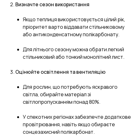
Визначте сезон використання
Якщо теплиця використовується цілий рік,
пріоритет варто віддавати стільниковому
або антиконденсатному полікарбонату.
Для літнього сезону можна обрати легкий
стільниковий або тонкий монолітний лист.
Оцінюйте освітлення та вентиляцію
Для рослин, що потребують яскравого
світла, обирайте матеріал зі
світлопропусканням понад 80%.
У спекотних регіонах забезпечте додаткове
провітрювання, навіть якщо обираєте
сонцезахисний полікарбонат.