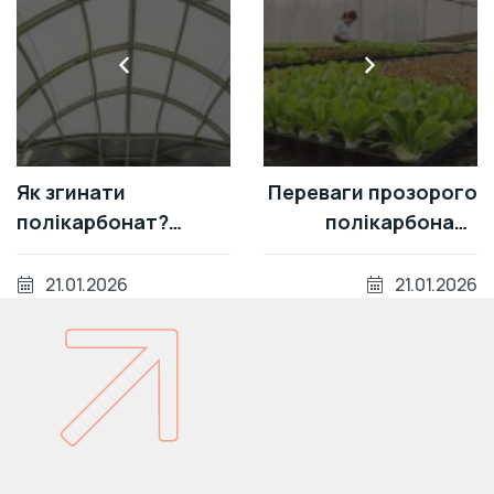
Як згинати
Переваги прозорого
полікарбонат?
полікарбонату
Допустимі радіуси
перед склом
та техніка безпеки
21.01.2026
21.01.2026